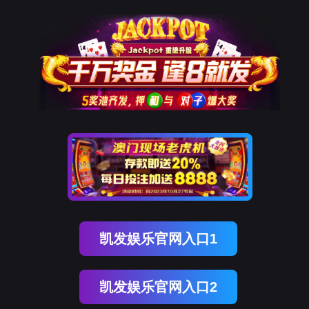
凯发娱乐官网入口1
凯发娱乐官网入口2